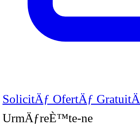
SolicitÄƒ OfertÄƒ Gratuit
UrmÄƒreÈ™te-ne