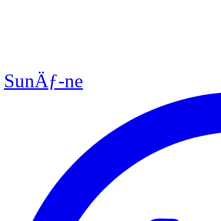
SunÄƒ-ne