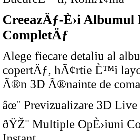
CreeazÄƒ-È›i Albumul 
CompletÄƒ
Alege fiecare detaliu al al
copertÄƒ, hÃ¢rtie È™i layo
Ã®n 3D Ã®nainte de com
âœ¨ Previzualizare 3D Liv
ðŸŽ¨ Multiple OpÈ›iuni C
Instant