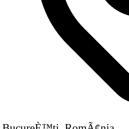
BucureÈ™ti, RomÃ¢nia