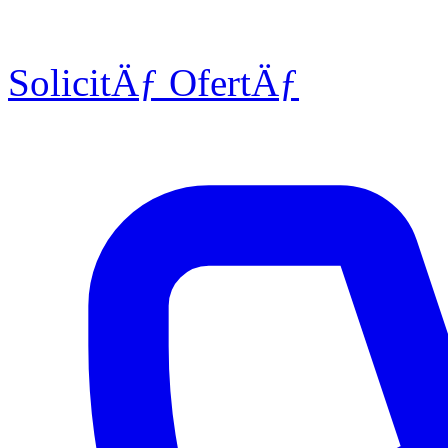
SolicitÄƒ OfertÄƒ