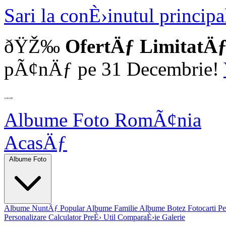
Sari la conÈ›inutul principa
ðŸŽ‰
OfertÄƒ LimitatÄƒ
pÃ¢nÄƒ pe 31 Decembrie!
Albume Foto
RomÃ¢nia
AcasÄƒ
Albume Foto
Albume NuntÄƒ
Popular
Albume Familie
Albume Botez
Fotocarti P
Personalizare
Calculator PreÈ›
Util
ComparaÈ›ie
Galerie